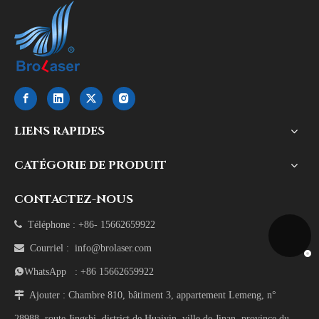
LIENS RAPIDES
CATÉGORIE DE PRODUIT
CONTACTEZ-NOUS

Téléphone : +86- 15662659922

Courriel :
info@brolaser.com
WhatsApp
: +86 15662659922

Ajouter : Chambre 810, bâtiment 3, appartement Lemeng, n°
28988, route Jingshi, district de Huaiyin, ville de Jinan, province du